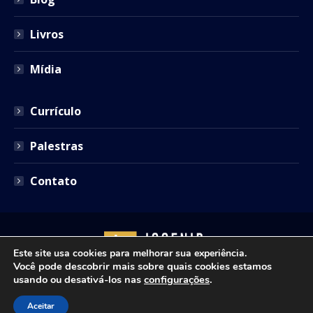
Livros
Mídia
Currículo
Palestras
Contato
Este site usa cookies para melhorar sua experiência.
Você pode descobrir mais sobre quais cookies estamos
usando ou desativá-los nas
configurações
.
Copyright © 2021 - Josenir Teixeira Advocacia. Todos os
Aceitar
direitos reservados. Site desenvolvido por
ID7 Studio
.