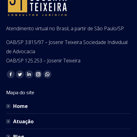
Atendimento virtual no Brasil, a partir de São Paulo/SP.
OAB/SP 3.815/97 – Josenir Teixeira Sociedade Individual
de Advocacia
OAB/SP 125.253 – Josenir Teixeira
Encontre-nos em:
Facebook
Twitter
Linkedin
Instagram
Whatsapp
page
page
page
page
page
Mapa do site
opens
opens
opens
opens
opens
in
in
in
in
in
Home
new
new
new
new
new
window
window
window
window
window
Atuação
Blog