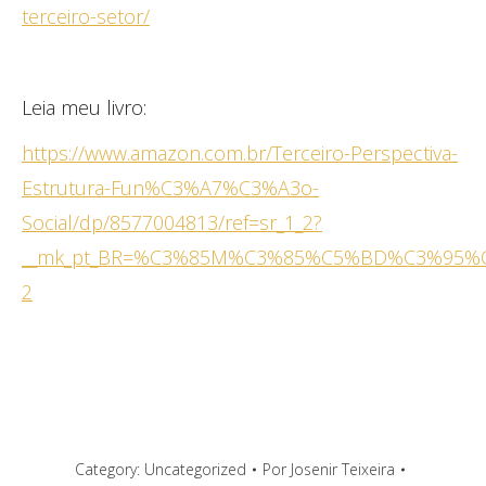
terceiro-setor/
Leia meu livro:
https://www.amazon.com.br/Terceiro-Perspectiva-
Estrutura-Fun%C3%A7%C3%A3o-
Social/dp/8577004813/ref=sr_1_2?
__mk_pt_BR=%C3%85M%C3%85%C5%BD%C3%95%C3%91
2
Category:
Uncategorized
Por
Josenir Teixeira