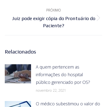
post:
anterior:
PRÓXIMO
Juiz pode exigir cópia do Prontuário do
Próximo
Paciente?
post:
Relacionados
A quem pertencem as
informações do hospital
público gerenciado por OS?
novembro 22, 2021
O médico subestimou o valor do