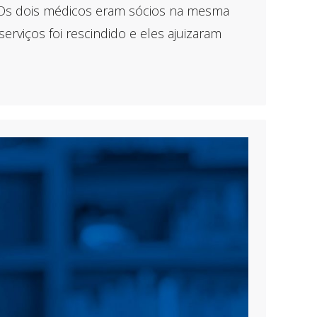
? Os dois médicos eram sócios na mesma
erviços foi rescindido e eles ajuizaram