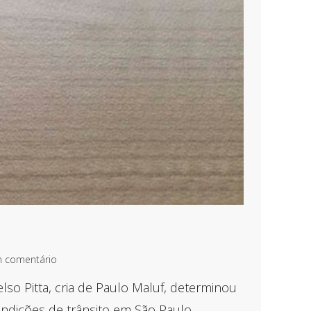
m comentário
so Pitta, cria de Paulo Maluf, determinou
ndições de trânsito em São Paulo.