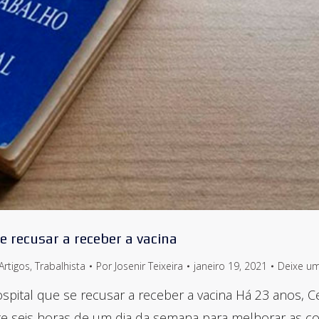
 recusar a receber a vacina
Artigos
,
Trabalhista
Por
Josenir Teixeira
janeiro 19, 2021
Deixe u
ital que se recusar a receber a vacina Há 23 anos, Cel
e seis horas de um dia da semana para melhorar as co