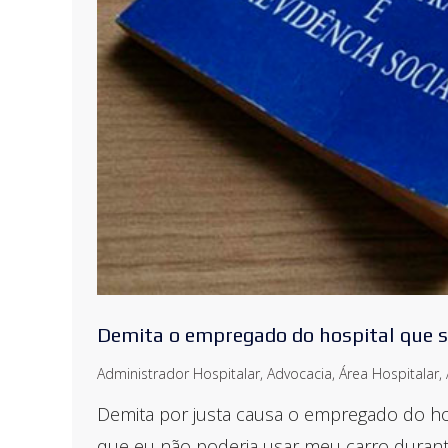
Demita o empregado do hospital que se
Administrador Hospitalar
,
Advocacia
,
Área Hospitalar
,
Demita por justa causa o empregado do hosp
que eu não poderia usar meu carro durant