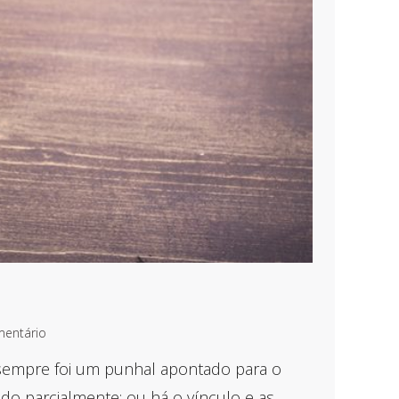
mentário
 sempre foi um punhal apontado para o
ado parcialmente: ou há o vínculo e as