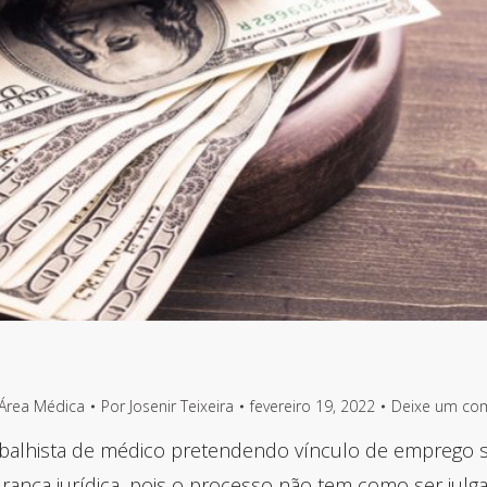
Área Médica
Por
Josenir Teixeira
fevereiro 19, 2022
Deixe um co
rabalhista de médico pretendendo vínculo de emprego
urança jurídica, pois o processo não tem como ser julg