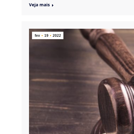
Veja mais
fev
19
2022