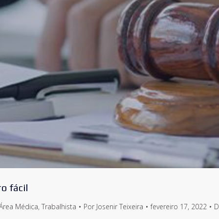
o fácil
Área Médica
,
Trabalhista
Por
Josenir Teixeira
fevereiro 17, 2022
D