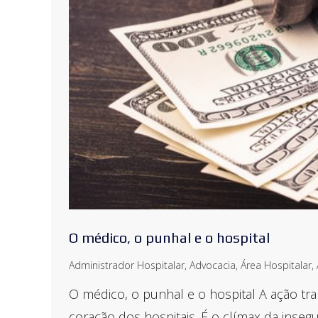
O médico, o punhal e o hospital
Administrador Hospitalar
,
Advocacia
,
Área Hospitalar
,
O médico, o punhal e o hospital A ação t
coração dos hospitais. É o clímax da inseg