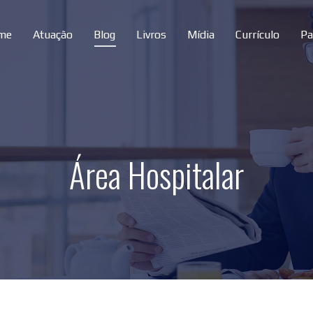
me
Atuação
Blog
Livros
Mídia
Currículo
Pa
Área Hospitalar