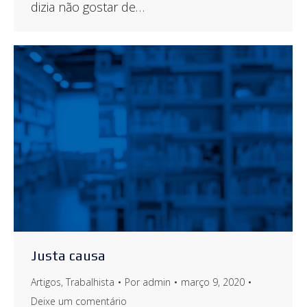
dizia não gostar de…
Justa causa
Artigos
,
Trabalhista
Por
admin
março 9, 2020
Deixe um comentário