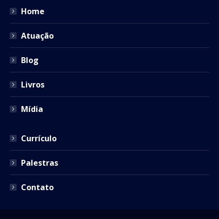
in
in
in
in
in
Home
new
new
new
new
new
window
window
window
window
window
Atuação
Blog
Livros
Mídia
Currículo
Palestras
Contato