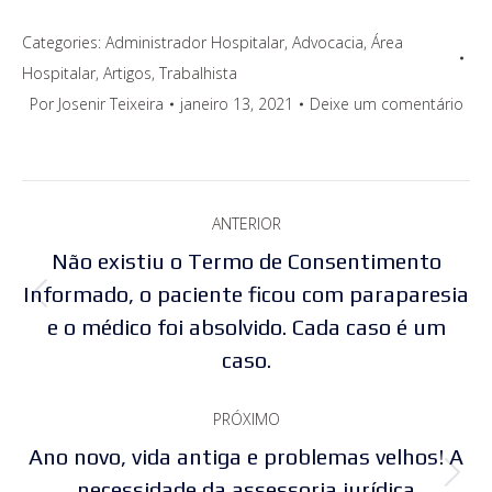
Categories:
Administrador Hospitalar
,
Advocacia
,
Área
Hospitalar
,
Artigos
,
Trabalhista
Por
Josenir Teixeira
janeiro 13, 2021
Deixe um comentário
Navegação
ANTERIOR
de
Não existiu o Termo de Consentimento
post:
Informado, o paciente ficou com paraparesia
Post
e o médico foi absolvido. Cada caso é um
anterior:
caso.
PRÓXIMO
Ano novo, vida antiga e problemas velhos! A
Próximo
necessidade da assessoria jurídica