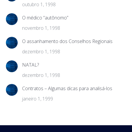
outubro 1, 1998
O médico “autônomo”
novembro 1, 1998
O assanhamento dos Conselhos Regionais
dezembro 1, 1998
NATAL?
dezembro 1, 1998
Contratos – Algumas dicas para analisá-los
janeiro 1, 1999