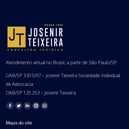
Atendimento virtual no Brasil, a partir de São Paulo/SP.
OAB/SP 3.815/97 – Josenir Teixeira Sociedade Individual
de Advocacia
OAB/SP 125.253 – Josenir Teixeira
Encontre-nos em:
Facebook
Twitter
Linkedin
Instagram
Whatsapp
page
page
page
page
page
Mapa do site
opens
opens
opens
opens
opens