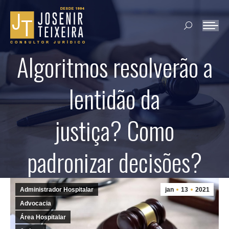
Search:
Algoritmos resolverão a
lentidão da
justiça? Como
padronizar decisões?
Administrador Hospitalar
jan
13
2021
Advocacia
Área Hospitalar