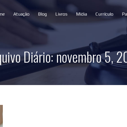
me
Atuação
Blog
Livros
Mídia
Currículo
Pa
uivo Diário:
novembro 5, 2