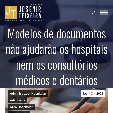
Search:
Modelos de documentos
não ajudarão os hospitais
nem os consultórios
médicos e dentários
Administrador Hospitalar
fev
3
2022
Advocacia
Área Hospitalar