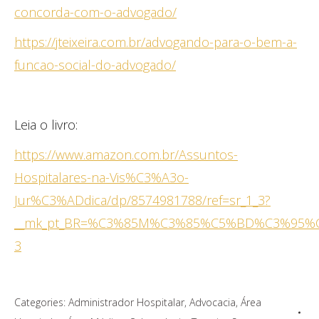
concorda-com-o-advogado/
https://jteixeira.com.br/advogando-para-o-bem-a-
funcao-social-do-advogado/
Leia o livro:
https://www.amazon.com.br/Assuntos-
Hospitalares-na-Vis%C3%A3o-
Jur%C3%ADdica/dp/8574981788/ref=sr_1_3?
__mk_pt_BR=%C3%85M%C3%85%C5%BD%C3%95%C3%91&
3
Categories:
Administrador Hospitalar
,
Advocacia
,
Área