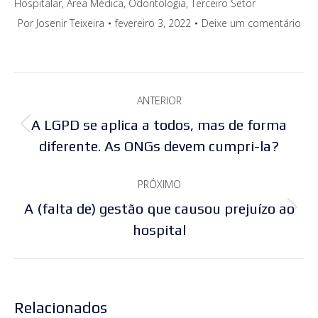
Hospitalar
,
Área Médica
,
Odontologia
,
Terceiro Setor
Por
Josenir Teixeira
fevereiro 3, 2022
Deixe um comentário
Navegação
ANTERIOR
de
A LGPD se aplica a todos, mas de forma
Post
post:
diferente. As ONGs devem cumpri-la?
anterior:
PRÓXIMO
A (falta de) gestão que causou prejuízo ao
Próximo
hospital
post:
Relacionados