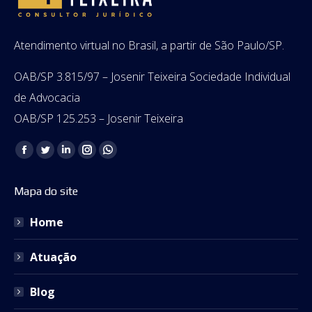
Atendimento virtual no Brasil, a partir de São Paulo/SP.
OAB/SP 3.815/97 – Josenir Teixeira Sociedade Individual
de Advocacia
OAB/SP 125.253 – Josenir Teixeira
Encontre-nos em:
Facebook
Twitter
Linkedin
Instagram
Whatsapp
page
page
page
page
page
Mapa do site
opens
opens
opens
opens
opens
in
in
in
in
in
Home
new
new
new
new
new
window
window
window
window
window
Atuação
Blog