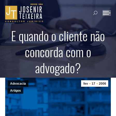
Search:
E quando o cliente não
concorda com o
advogado?
Advocacia
fev
17
2006
Artigos