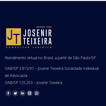
Atendimento virtual no Brasil, a partir de São Paulo/SP.
OAB/SP 3.815/97 – Josenir Teixeira Sociedade Individual
de Advocacia
OAB/SP 125.253 – Josenir Teixeira
Encontre-nos em:
Facebook
Twitter
Linkedin
Instagram
Whatsapp
page
page
page
page
page