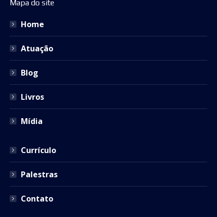
Mapa do site
opens
opens
opens
opens
opens
in
in
in
in
in
Home
new
new
new
new
new
window
window
window
window
window
Atuação
Blog
Livros
Mídia
Currículo
Palestras
Contato