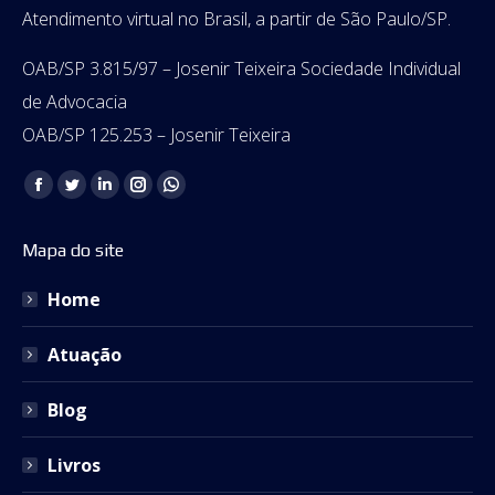
Atendimento virtual no Brasil, a partir de São Paulo/SP.
OAB/SP 3.815/97 – Josenir Teixeira Sociedade Individual
de Advocacia
OAB/SP 125.253 – Josenir Teixeira
Encontre-nos em:
Facebook
Twitter
Linkedin
Instagram
Whatsapp
page
page
page
page
page
Mapa do site
opens
opens
opens
opens
opens
in
in
in
in
in
Home
new
new
new
new
new
window
window
window
window
window
Atuação
Blog
Livros