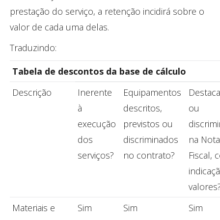
prestação do serviço, a retenção incidirá sobre o
valor de cada uma delas.
Traduzindo:
Tabela de descontos da base de cálculo
Descrição
Inerente
Equipamentos
Destac
à
descritos,
ou
execução
previstos ou
discrim
dos
discriminados
na Nota
serviços?
no contrato?
Fiscal,
indicaç
valores
Materiais e
Sim
Sim
Sim