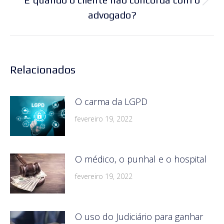
Próximo
advogado?
post:
Relacionados
O carma da LGPD
fevereiro 19, 2022
O médico, o punhal e o hospital
fevereiro 19, 2022
O uso do Judiciário para ganhar