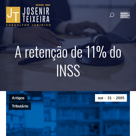
Search:
A retenção de 11% do
INSS
Artigos
out
31
2005
Tributário