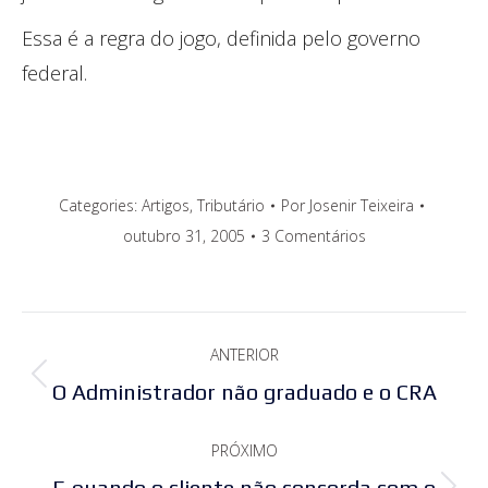
Essa é a regra do jogo, definida pelo governo
federal.
Categories:
Artigos
,
Tributário
Por
Josenir Teixeira
outubro 31, 2005
3 Comentários
Navegação
ANTERIOR
de
Post
O Administrador não graduado e o CRA
post:
anterior:
PRÓXIMO
E quando o cliente não concorda com o