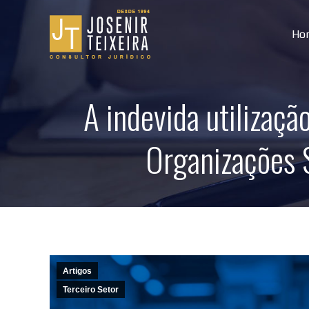
Ho
A indevida utilizaç
Organizações S
Artigos
Terceiro Setor