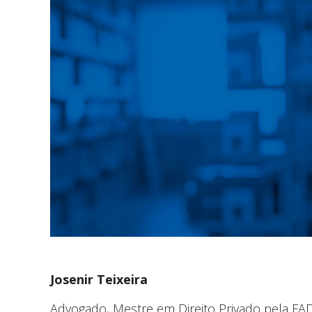
Josenir Teixeira
Advogado, Mestre em Direito Privado pela FAD