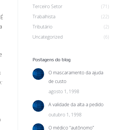
Terceiro Setor
(71)
Trabalhista
(22)
 É
a
Tributário
(2)
Uncategorized
(6)
e
Postagens do blog
s
O mascaramento da ajuda
de custo
:
agosto 1, 1998
A validade da alta a pedido
outubro 1, 1998
a
O médico “autônomo”