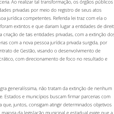
ceria. Ao realizar tal transformação, os órgãos públicos
dades privadas por meio do registro de seus atos
soa jurídica competentes. Referida lei traz com ela o
oram extintos e que dariam lugar a entidades de direi
 criação de tais entidades privadas, com a extinção do
rias com a nova pessoa jurídica privada surgida, por
ntrato de Gestão, visando o desenvolvimento de
tico, com direcionamento de foco no resultado e
 regra generalíssima, não tratam da extinção de nenhum
e. Estados e municípios buscam firmar parcerias com
ra que, juntos, consigam atingir determinados objetivos
 a maioria da legislação municipal e estadual exige que a