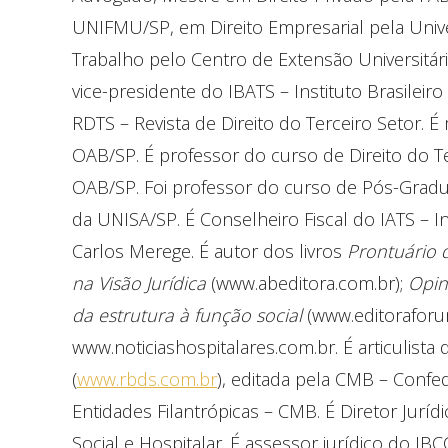
UNIFMU/SP, em Direito Empresarial pela Unive
Trabalho pelo Centro de Extensão Universitári
vice-presidente do IBATS – Instituto Brasileir
RDTS – Revista de Direito do Terceiro Setor. 
OAB/SP. É professor do curso de Direito do Te
OAB/SP. Foi professor do curso de Pós-Grad
da UNISA/SP. É Conselheiro Fiscal do IATS – In
Carlos Merege. É autor dos livros
Prontuário 
na Visão Jurídica
(www.abeditora.com.br);
Opin
da estrutura à função social
(www.editoraforum
www.noticiashospitalares.com.br. É articulista 
(
www.rbds.com.br
), editada pela CMB – Confe
Entidades Filantrópicas – CMB. É Diretor Jurí
Social e Hospitalar. É assessor jurídico do IBC