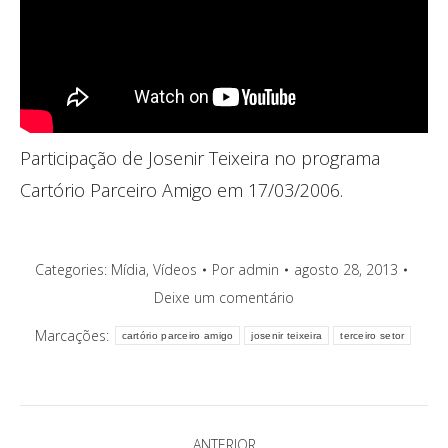
Participação de Josenir Teixeira no programa
Cartório Parceiro Amigo em 17/03/2006.
Categories:
Mídia
,
Vídeos
Por
admin
agosto 28, 2013
Deixe um comentário
Marcações:
cartório parceiro amigo
josenir teixeira
terceiro setor
Navegação
ANTERIOR