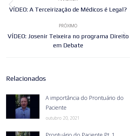
de
Post
VÍDEO: A Terceirização de Médicos é Legal?
post:
anterior:
PRÓXIMO
VÍDEO: Josenir Teixeira no programa Direito
Próximo
em Debate
post:
Relacionados
A importância do Prontuário do
Paciente
outubro 20, 2021
Prontuário do Paciente Pt. 1