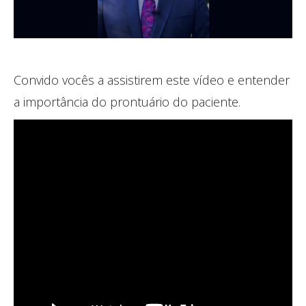
Convido vocês a assistirem este vídeo e entender
a importância do prontuário do paciente.