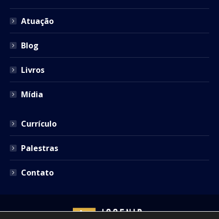
new
new
new
new
new
window
window
window
window
window
Atuação
Blog
Livros
Mídia
Currículo
Palestras
Contato