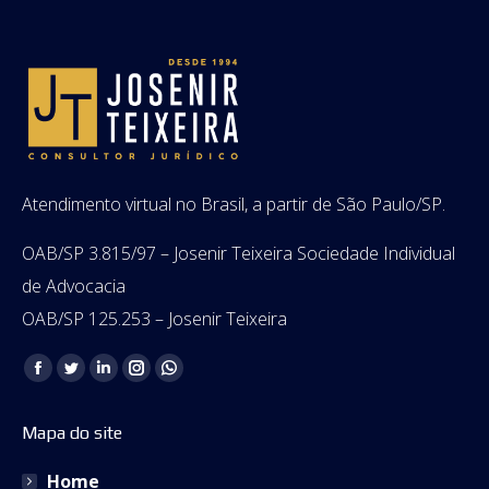
Atendimento virtual no Brasil, a partir de São Paulo/SP.
OAB/SP 3.815/97 – Josenir Teixeira Sociedade Individual
de Advocacia
OAB/SP 125.253 – Josenir Teixeira
Encontre-nos em:
Facebook
Twitter
Linkedin
Instagram
Whatsapp
page
page
page
page
page
Mapa do site
opens
opens
opens
opens
opens
in
in
in
in
in
Home