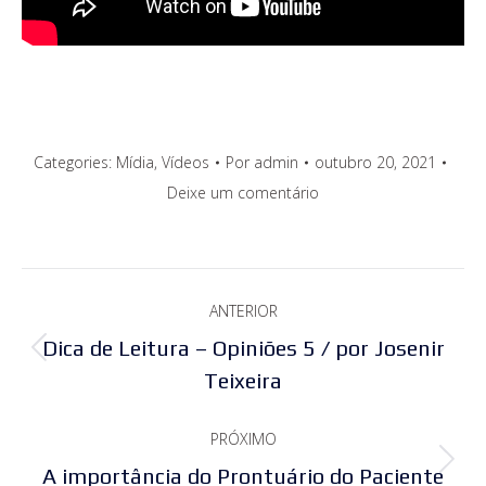
Categories:
Mídia
,
Vídeos
Por
admin
outubro 20, 2021
Deixe um comentário
Navegação
ANTERIOR
de
Dica de Leitura – Opiniões 5 / por Josenir
Post
post:
Teixeira
anterior:
PRÓXIMO
Próximo
A importância do Prontuário do Paciente