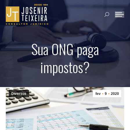
Search:
Sua ONG paga
impostos?
Diversos
fev
9
2020