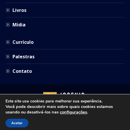
Livros
Mídia
Currículo
Palestras
Contato
Este site usa cookies para melhorar sua experiência.
Você pode descobrir mais sobre quais cookies estamos
usando ou desativá-los nas
configurações
.
Copyright © 2021 - Josenir Teixeira Advocacia. Todos os
Aceitar
direitos reservados. Site desenvolvido por
ID7 Studio
.