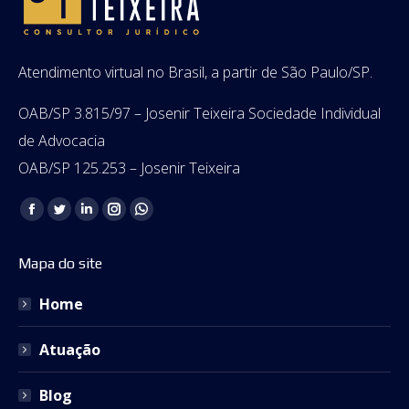
Atendimento virtual no Brasil, a partir de São Paulo/SP.
OAB/SP 3.815/97 – Josenir Teixeira Sociedade Individual
de Advocacia
OAB/SP 125.253 – Josenir Teixeira
Encontre-nos em:
Facebook
Twitter
Linkedin
Instagram
Whatsapp
page
page
page
page
page
Mapa do site
opens
opens
opens
opens
opens
in
in
in
in
in
Home
new
new
new
new
new
window
window
window
window
window
Atuação
Blog