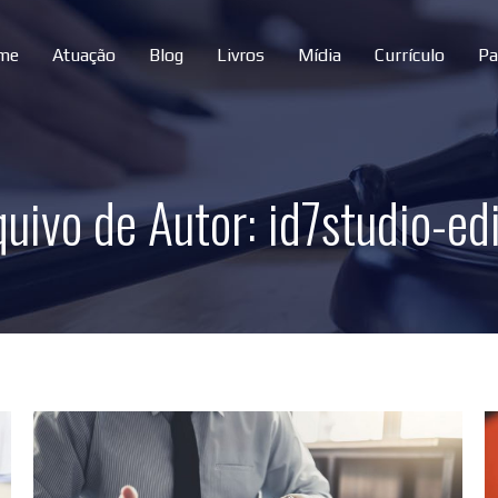
me
Atuação
Blog
Livros
Mídia
Currículo
Pa
quivo de Autor:
id7studio-ed