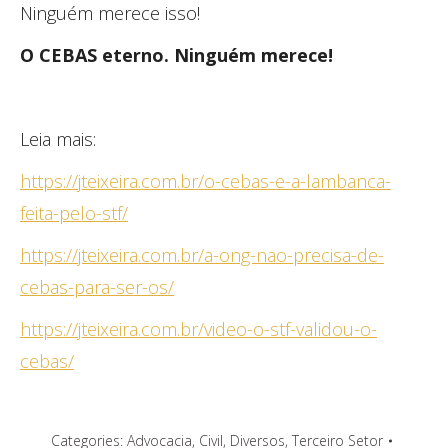
Ninguém merece isso!
O CEBAS eterno.
Ninguém merece!
Leia mais:
https://jteixeira.com.br/o-cebas-e-a-lambanca-
feita-pelo-stf/
https://jteixeira.com.br/a-ong-nao-precisa-de-
cebas-para-ser-os/
https://jteixeira.com.br/video-o-stf-validou-o-
cebas/
Categories:
Advocacia
,
Civil
,
Diversos
,
Terceiro Setor