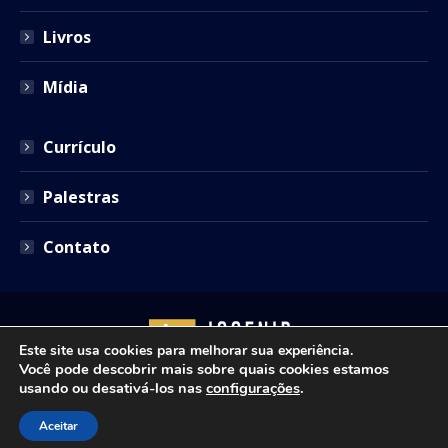
Livros
Mídia
Currículo
Palestras
Contato
Este site usa cookies para melhorar sua experiência.
Você pode descobrir mais sobre quais cookies estamos
usando ou desativá-los nas
configurações
.
Copyright © 2021 - Josenir Teixeira Advocacia. Todos os
Aceitar
direitos reservados. Site desenvolvido por
ID7 Studio
.