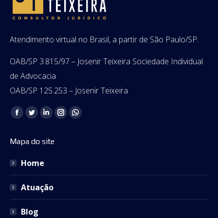
Atendimento virtual no Brasil, a partir de São Paulo/SP.
OAB/SP 3.815/97 – Josenir Teixeira Sociedade Individual
de Advocacia
OAB/SP 125.253 – Josenir Teixeira
Encontre-nos em:
Facebook
Twitter
Linkedin
Instagram
Whatsapp
page
page
page
page
page
Mapa do site
opens
opens
opens
opens
opens
in
in
in
in
in
Home
new
new
new
new
new
window
window
window
window
window
Atuação
Blog