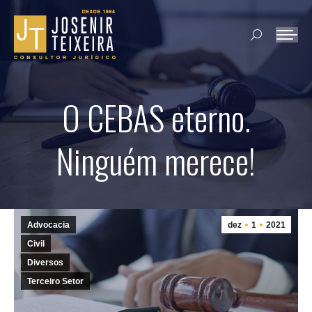
Search:
O CEBAS eterno.
Ninguém merece!
Advocacia
dez
1
2021
Civil
Diversos
Terceiro Setor