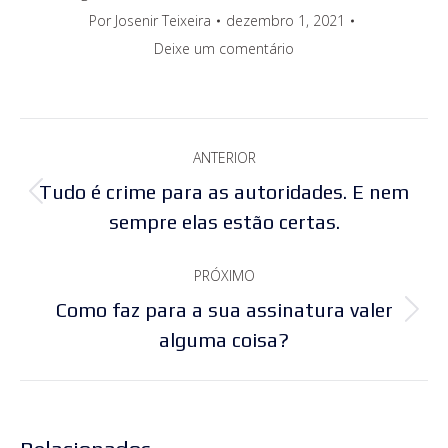
Por
Josenir Teixeira
dezembro 1, 2021
Deixe um comentário
Navegação
ANTERIOR
de
Tudo é crime para as autoridades. E nem
Post
post:
sempre elas estão certas.
anterior:
PRÓXIMO
Como faz para a sua assinatura valer
Próximo
alguma coisa?
post: