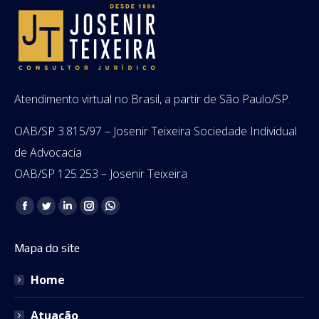
Atendimento virtual no Brasil, a partir de São Paulo/SP.
OAB/SP 3.815/97 – Josenir Teixeira Sociedade Individual
de Advocacia
OAB/SP 125.253 – Josenir Teixeira
Encontre-nos em:
Facebook
Twitter
Linkedin
Instagram
Whatsapp
page
page
page
page
page
Mapa do site
opens
opens
opens
opens
opens
in
in
in
in
in
Home
new
new
new
new
new
window
window
window
window
window
Atuação