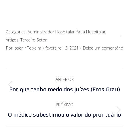
Categories:
Administrador Hospitalar
,
Área Hospitalar
,
Artigos
,
Terceiro Setor
Por
Josenir Teixeira
fevereiro 13, 2021
Deixe um comentário
Navegação
ANTERIOR
de
Post
Por que tenho medo dos juízes (Eros Grau)
post:
anterior:
PRÓXIMO
Próximo
O médico subestimou o valor do prontuário
post: