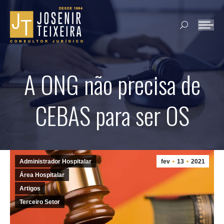
Search:
A ONG não precisa de
CEBAS para ser OS
Administrador Hospitalar
fev
13
2021
Área Hospitalar
Artigos
Terceiro Setor