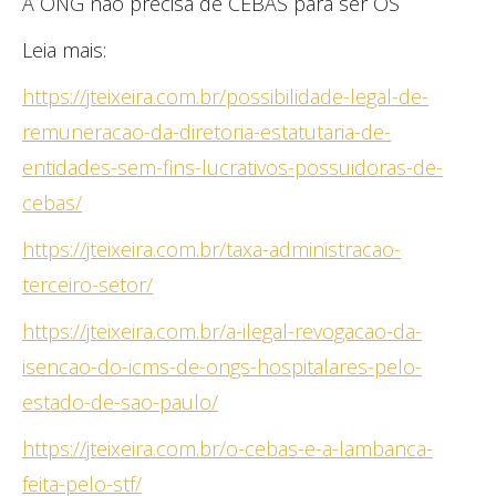
A ONG não precisa de CEBAS para ser OS
Leia mais:
https://jteixeira.com.br/possibilidade-legal-de-
remuneracao-da-diretoria-estatutaria-de-
entidades-sem-fins-lucrativos-possuidoras-de-
cebas/
https://jteixeira.com.br/taxa-administracao-
terceiro-setor/
https://jteixeira.com.br/a-ilegal-revogacao-da-
isencao-do-icms-de-ongs-hospitalares-pelo-
estado-de-sao-paulo/
https://jteixeira.com.br/o-cebas-e-a-lambanca-
feita-pelo-stf/