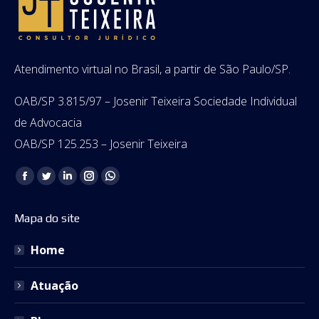
Atendimento virtual no Brasil, a partir de São Paulo/SP.
OAB/SP 3.815/97 – Josenir Teixeira Sociedade Individual
de Advocacia
OAB/SP 125.253 – Josenir Teixeira
Encontre-nos em:
Facebook
Twitter
Linkedin
Instagram
Whatsapp
page
page
page
page
page
Mapa do site
opens
opens
opens
opens
opens
in
in
in
in
in
Home
new
new
new
new
new
window
window
window
window
window
Atuação