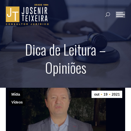
Search:
Dica de Leitura –
Opiniões
Mídia
out
19
2021
Vídeos