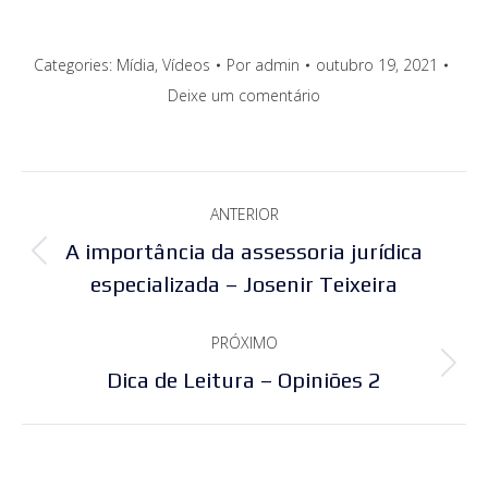
Categories:
Mídia
,
Vídeos
Por
admin
outubro 19, 2021
Deixe um comentário
Navegação
ANTERIOR
de
A importância da assessoria jurídica
Post
post:
especializada – Josenir Teixeira
anterior:
PRÓXIMO
Próximo
Dica de Leitura – Opiniões 2
post: