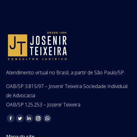
Atendimento virtual no Brasil, a partir de São Paulo/SP.
OAB/SP 3.815/97 – Josenir Teixeira Sociedade Individual
de Advocacia
OAB/SP 125.253 – Josenir Teixeira
Encontre-nos em:
Facebook
Twitter
Linkedin
Instagram
Whatsapp
page
page
page
page
page
Mapa do site