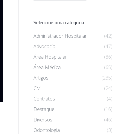
Selecione uma categoria
Administrador Hospitalar
(42)
Advocacia
(47)
Área Hospitalar
(86)
Área Médica
(65)
Artigos
(235)
Civil
(24)
Contratos
(4)
Destaque
(16)
Diversos
(46)
Odontologia
(3)