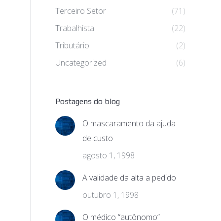
Terceiro Setor
(71)
Trabalhista
(22)
Tributário
(2)
Uncategorized
(6)
Postagens do blog
O mascaramento da ajuda
de custo
agosto 1, 1998
A validade da alta a pedido
outubro 1, 1998
O médico “autônomo”