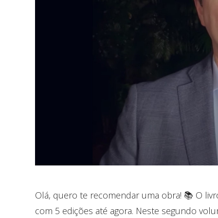
Olá, quero te recomendar uma obra! 📚 O livr
com 5 edições até agora. Neste segundo volum