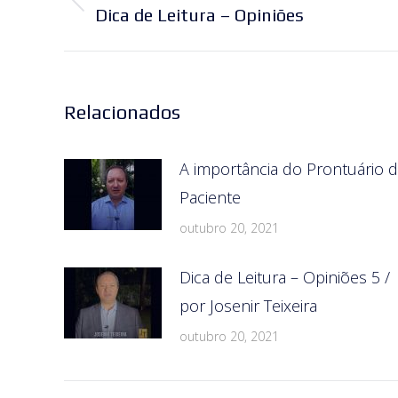
de
Post
Dica de Leitura – Opiniões
post:
anterior:
Relacionados
A importância do Prontuário 
Paciente
outubro 20, 2021
Dica de Leitura – Opiniões 5 /
por Josenir Teixeira
outubro 20, 2021