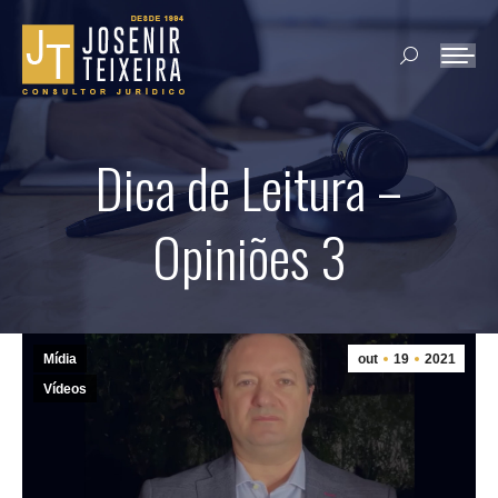
Search:
Dica de Leitura –
Opiniões 3
Mídia
out
19
2021
Vídeos