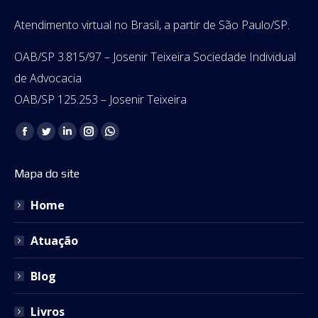
Atendimento virtual no Brasil, a partir de São Paulo/SP.
OAB/SP 3.815/97 – Josenir Teixeira Sociedade Individual
de Advocacia
OAB/SP 125.253 – Josenir Teixeira
Encontre-nos em:
Facebook
Twitter
Linkedin
Instagram
Whatsapp
page
page
page
page
page
Mapa do site
opens
opens
opens
opens
opens
in
in
in
in
in
Home
new
new
new
new
new
window
window
window
window
window
Atuação
Blog
Livros