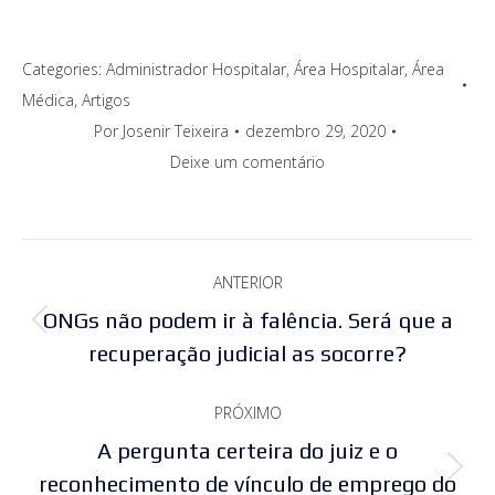
Categories:
Administrador Hospitalar
,
Área Hospitalar
,
Área
Médica
,
Artigos
Por
Josenir Teixeira
dezembro 29, 2020
Deixe um comentário
Navegação
ANTERIOR
de
ONGs não podem ir à falência. Será que a
Post
post:
recuperação judicial as socorre?
anterior:
PRÓXIMO
A pergunta certeira do juiz e o
Próximo
reconhecimento de vínculo de emprego do