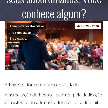
conhece algum?
Administrador Hospitalar
dez
29
2020
Área Hospitalar
Área Médica
Artigos
Administrador com prazo de validade
A acreditação do hospital ocorreu pela dedicação
e insistência do administrador e à custa de muita