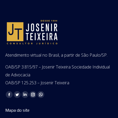
Atendimento virtual no Brasil, a partir de São Paulo/SP.
OAB/SP 3.815/97 – Josenir Teixeira Sociedade Individual
de Advocacia
OAB/SP 125.253 – Josenir Teixeira
Encontre-nos em:
Facebook
Twitter
Linkedin
Instagram
Whatsapp
page
page
page
page
page
Mapa do site
opens
opens
opens
opens
opens