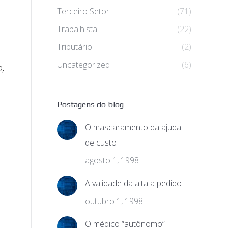
Terceiro Setor
(71)
Trabalhista
(22)
Tributário
(2)
Uncategorized
(6)
,
Postagens do blog
O mascaramento da ajuda
de custo
agosto 1, 1998
A validade da alta a pedido
outubro 1, 1998
O médico “autônomo”