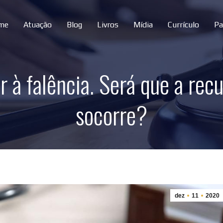
me
Atuação
Blog
Livros
Mídia
Currículo
Pa
à falência. Será que a recu
socorre?
dez
11
2020