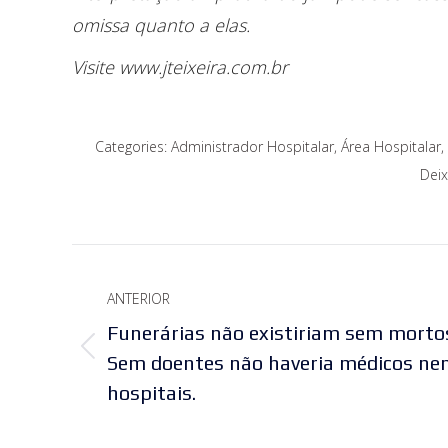
omissa quanto a elas.
Visite www.jteixeira.com.br
Categories:
Administrador Hospitalar
,
Área Hospitalar
,
Dei
Navegação
ANTERIOR
de
Funerárias não existiriam sem morto
post:
Post
Sem doentes não haveria médicos ne
anterior:
hospitais.