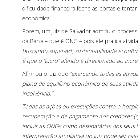
dificuldade financeira feche as portas e tentar
econômica.
Porém, um juiz de Salvador admitiu o process
da Bahia – que é ONG – pois ele pratica ativ
buscando superávit, sustentabilidade econôm
é que o “lucro” aferido é direcionado ao incr
Afirmou o juiz que
“exercendo todas as ativi
plano de equilíbrio econômico de suas ativid
insolvência.”
Todas as ações ou execuções contra o hospit
recuperação e de pagamento aos credores (qua
incluir as ONGs como destinatárias dos seus ben
interpretação ampliativa do juiz pode ser cass