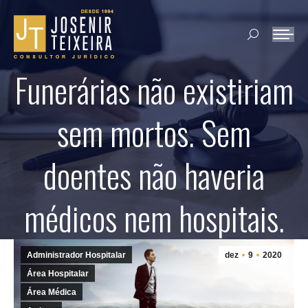
Search:
Funerárias não existiriam
sem mortos. Sem
doentes não haveria
médicos nem hospitais.
Administrador Hospitalar
dez
9
2020
Área Hospitalar
Área Médica