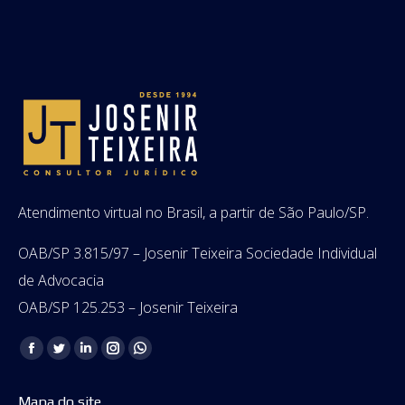
Atendimento virtual no Brasil, a partir de São Paulo/SP.
OAB/SP 3.815/97 – Josenir Teixeira Sociedade Individual
de Advocacia
OAB/SP 125.253 – Josenir Teixeira
Encontre-nos em:
Facebook
Twitter
Linkedin
Instagram
Whatsapp
page
page
page
page
page
Mapa do site