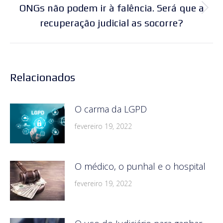
ONGs não podem ir à falência. Será que a
Próximo
recuperação judicial as socorre?
post:
Relacionados
O carma da LGPD
fevereiro 19, 2022
O médico, o punhal e o hospital
fevereiro 19, 2022