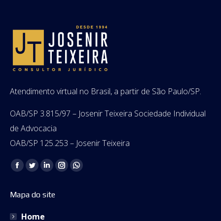
Atendimento virtual no Brasil, a partir de São Paulo/SP.
OAB/SP 3.815/97 – Josenir Teixeira Sociedade Individual
de Advocacia
OAB/SP 125.253 – Josenir Teixeira
Encontre-nos em:
Facebook
Twitter
Linkedin
Instagram
Whatsapp
page
page
page
page
page
Mapa do site
opens
opens
opens
opens
opens
in
in
in
in
in
Home