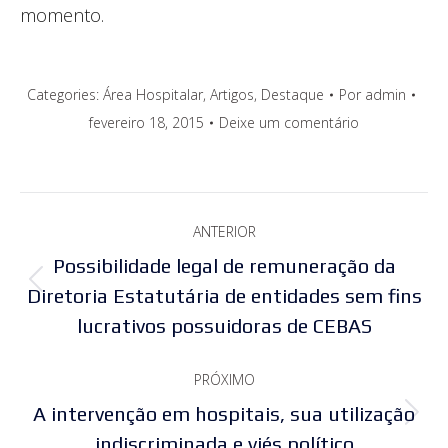
momento.
Categories:
Área Hospitalar
,
Artigos
,
Destaque
Por
admin
fevereiro 18, 2015
Deixe um comentário
Navegação
ANTERIOR
de
Possibilidade legal de remuneração da
Post
post:
Diretoria Estatutária de entidades sem fins
lucrativos possuidoras de CEBAS
anterior:
PRÓXIMO
A intervenção em hospitais, sua utilização
Próximo
indiscriminada e viés político