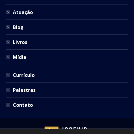
new
new
new
new
new
window
window
window
window
window
Atuação
Blog
Livros
Mídia
Currículo
Palestras
Contato