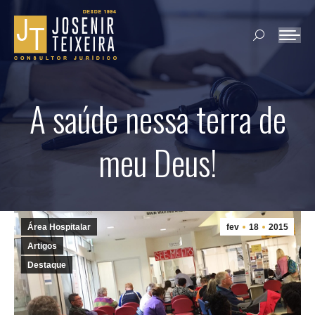
Search:
A saúde nessa terra de
meu Deus!
Área Hospitalar
fev
18
2015
Artigos
Destaque