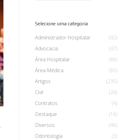
Selecione uma categoria
Administrador Hospitalar
(42)
Advocacia
(47)
Área Hospitalar
(86)
Área Médica
(65)
Artigos
(235)
Civil
(24)
Contratos
(4)
Destaque
(16)
.
Diversos
(46)
Odontologia
(3)