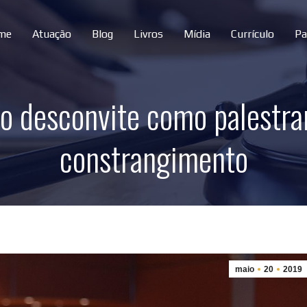
me
Atuação
Blog
Livros
Mídia
Currículo
Pa
o desconvite como palestra
constrangimento
maio
20
2019