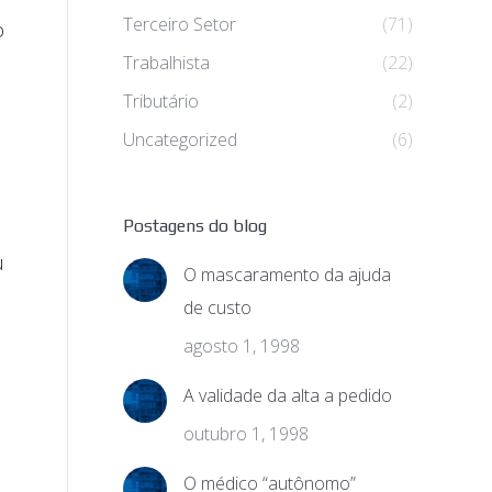
Terceiro Setor
(71)
o
Trabalhista
(22)
Tributário
(2)
Uncategorized
(6)
Postagens do blog
u
O mascaramento da ajuda
de custo
agosto 1, 1998
A validade da alta a pedido
outubro 1, 1998
O médico “autônomo”