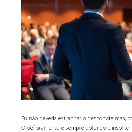
Eu não deveria estranhar o desconvite mas, co
O defloramento é sempre dolorido e insólito.