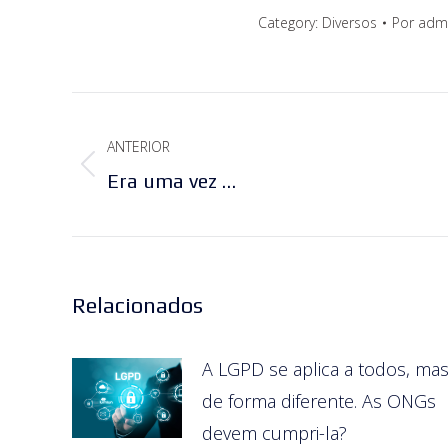
Category:
Diversos
Por
adm
Navegação
ANTERIOR
de
Post
Era uma vez …
post:
anterior:
Relacionados
A LGPD se aplica a todos, ma
de forma diferente. As ONGs
devem cumpri-la?