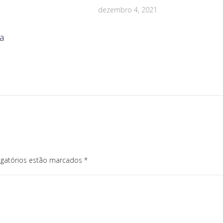
dezembro 4, 2021
a
igatórios estão marcados
*