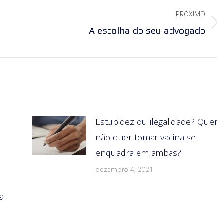
PRÓXIMO
Próximo
A escolha do seu advogado
post:
s
Estupidez ou ilegalidade? Qu
não quer tomar vacina se
enquadra em ambas?
dezembro 4, 2021
a