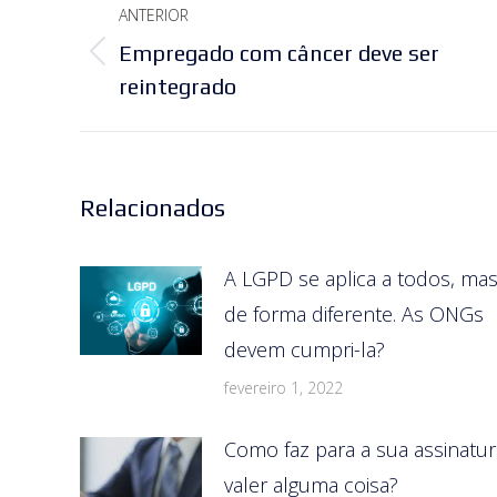
ANTERIOR
de
Empregado com câncer deve ser
Post
post:
reintegrado
anterior:
Relacionados
A LGPD se aplica a todos, ma
de forma diferente. As ONGs
devem cumpri-la?
fevereiro 1, 2022
Como faz para a sua assinatur
valer alguma coisa?