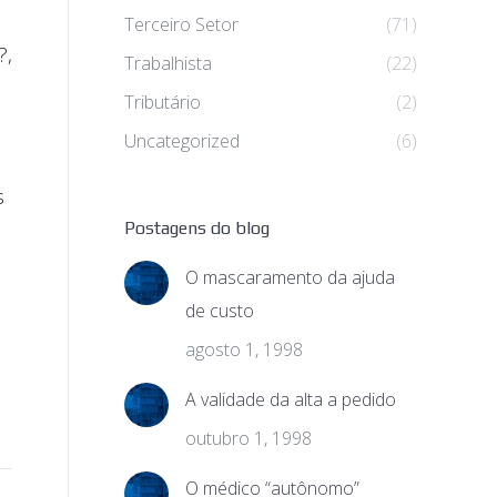
Terceiro Setor
(71)
?,
Trabalhista
(22)
a
Tributário
(2)
Uncategorized
(6)
s
Postagens do blog
O mascaramento da ajuda
de custo
agosto 1, 1998
A validade da alta a pedido
outubro 1, 1998
O médico “autônomo”