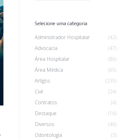
Selecione uma categoria
Administrador Hospitalar
(42)
Advocacia
(47)
Área Hospitalar
(86)
Área Médica
(65)
Artigos
(235)
Civil
(24)
Contratos
(4)
Destaque
(16)
Diversos
(46)
o
Odontologia
(3)