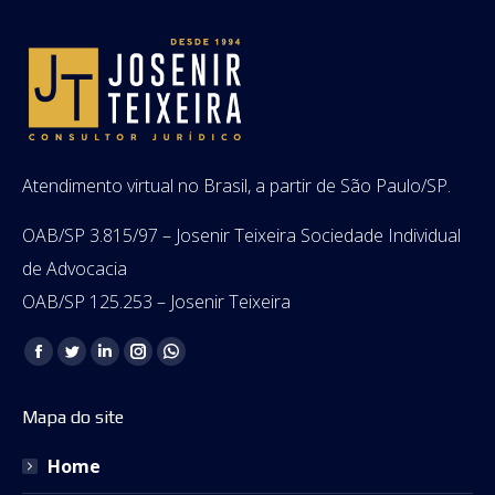
Atendimento virtual no Brasil, a partir de São Paulo/SP.
OAB/SP 3.815/97 – Josenir Teixeira Sociedade Individual
de Advocacia
OAB/SP 125.253 – Josenir Teixeira
Encontre-nos em:
Facebook
Twitter
Linkedin
Instagram
Whatsapp
page
page
page
page
page
Mapa do site
opens
opens
opens
opens
opens
in
in
in
in
in
Home
new
new
new
new
new