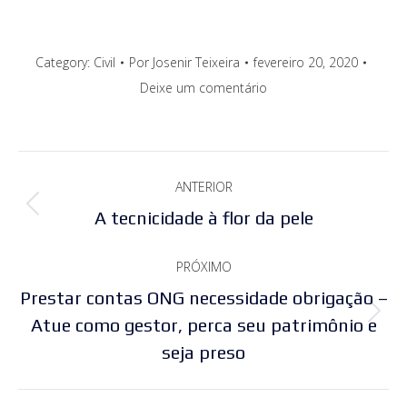
Category:
Civil
Por
Josenir Teixeira
fevereiro 20, 2020
Deixe um comentário
Navegação
ANTERIOR
de
Post
A tecnicidade à flor da pele
post:
anterior:
PRÓXIMO
Prestar contas ONG necessidade obrigação –
Próximo
Atue como gestor, perca seu patrimônio e
seja preso
post: