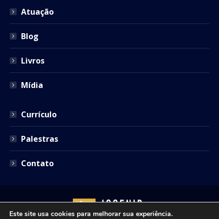
window
window
window
window
window
Atuação
Blog
Livros
Mídia
Currículo
Palestras
Contato
Este site usa cookies para melhorar sua experiência.