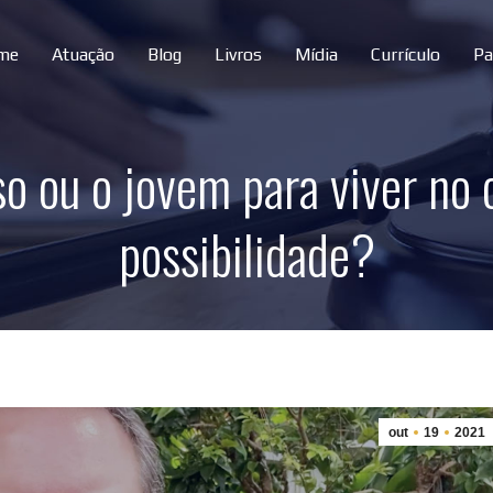
me
Atuação
Blog
Livros
Mídia
Currículo
Pa
so ou o jovem para viver no
possibilidade?
out
19
2021