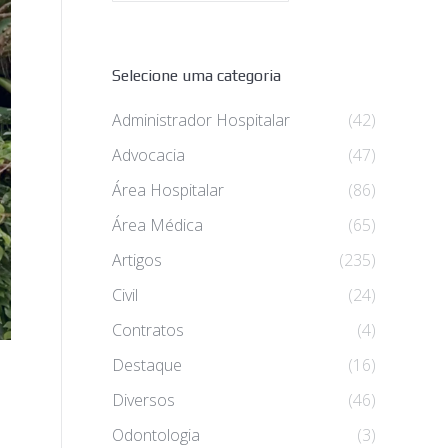
Selecione uma categoria
Administrador Hospitalar
(42)
Advocacia
(47)
Área Hospitalar
(86)
Área Médica
(65)
Artigos
(235)
Civil
(24)
Contratos
(4)
Destaque
(16)
Diversos
(46)
Odontologia
(3)