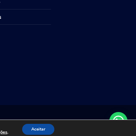
o
s
 Studio
.
Aceitar
ções
.