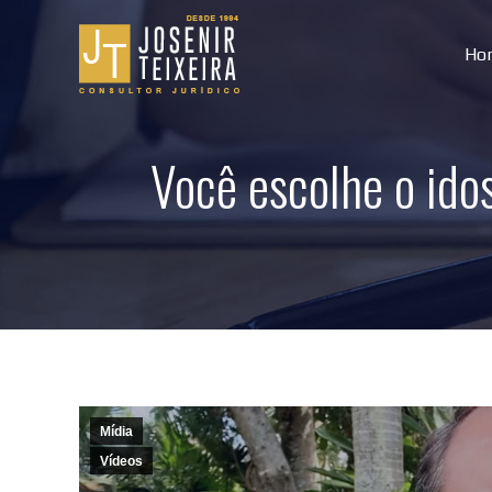
Ho
Você escolhe o ido
Mídia
Vídeos