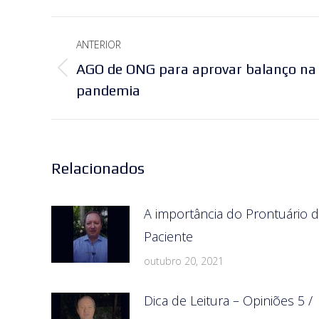
Navegação
ANTERIOR
de
AGO de ONG para aprovar balanço na
Post
post:
pandemia
anterior:
Relacionados
A importância do Prontuário 
Paciente
outubro 20, 2021
Dica de Leitura – Opiniões 5 /