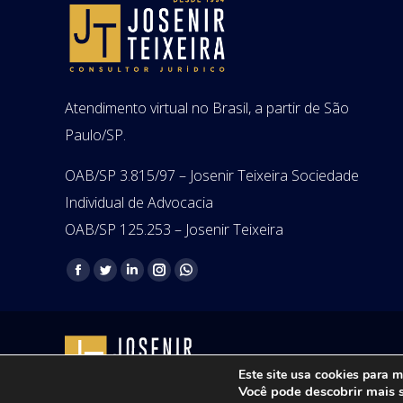
Atendimento virtual no Brasil, a partir de São
Paulo/SP.
OAB/SP 3.815/97 – Josenir Teixeira Sociedade
Individual de Advocacia
OAB/SP 125.253 – Josenir Teixeira
Encontre-nos em:
Facebook
Twitter
Linkedin
Instagram
Whatsapp
page
page
page
page
page
opens
opens
opens
opens
opens
in
in
in
in
in
Copyright © 2021 - Josenir Teixe
new
new
new
new
new
Este site usa cookies para m
Você pode descobrir mais 
window
window
window
window
window