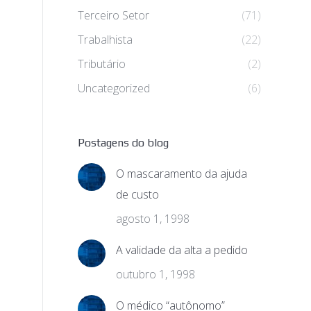
Terceiro Setor
(71)
Trabalhista
(22)
Tributário
(2)
Uncategorized
(6)
Postagens do blog
O mascaramento da ajuda
de custo
agosto 1, 1998
A validade da alta a pedido
outubro 1, 1998
O médico “autônomo”