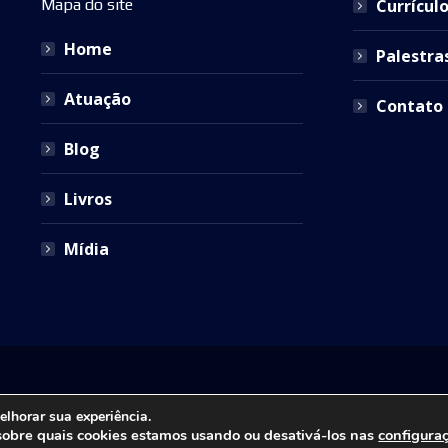
Mapa do site
Currícul
Home
Palestra
Atuação
Contato
Blog
Livros
Mídia
ira Advocacia. Todos os direitos reservados. Site desenvolvido por
ID7
elhorar sua experiência.
sobre quais cookies estamos usando ou desativá-los nas
configura