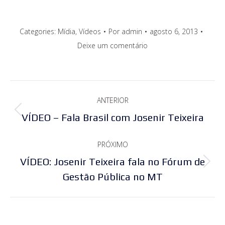
Categories:
Mídia
,
Vídeos
Por
admin
agosto 6, 2013
Deixe um comentário
Navegação
ANTERIOR
de
Post
VÍDEO – Fala Brasil com Josenir Teixeira
post:
anterior:
PRÓXIMO
VÍDEO: Josenir Teixeira fala no Fórum de
Próximo
Gestão Pública no MT
post: