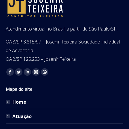
Atendimento virtual no Brasil, a partir de São Paulo/SP.
OAB/SP 3.815/97 – Josenir Teixeira Sociedade Individual
de Advocacia
OAB/SP 125.253 – Josenir Teixeira
Encontre-nos em:
Facebook
Twitter
Linkedin
Instagram
Whatsapp
page
page
page
page
page
Mapa do site
opens
opens
opens
opens
opens
in
in
in
in
in
Home
new
new
new
new
new
window
window
window
window
window
Atuação