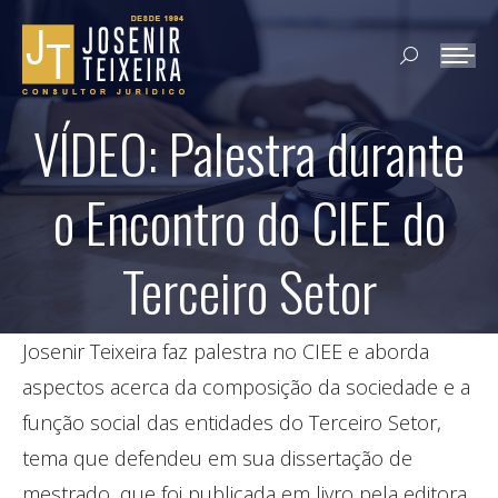
Search:
VÍDEO: Palestra durante
o Encontro do CIEE do
Terceiro Setor
Josenir Teixeira faz palestra no CIEE e aborda
aspectos acerca da composição da sociedade e a
função social das entidades do Terceiro Setor,
tema que defendeu em sua dissertação de
mestrado, que foi publicada em livro pela editora