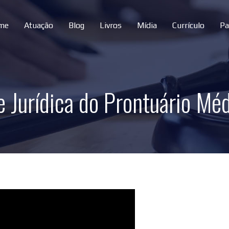
me
Atuação
Blog
Livros
Mídia
Currículo
Pa
e Jurídica do Prontuário Méd