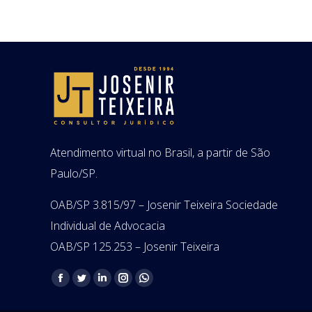
Atendimento virtual no Brasil, a partir de São
Paulo/SP.
OAB/SP 3.815/97 – Josenir Teixeira Sociedade
Individual de Advocacia
OAB/SP 125.253 – Josenir Teixeira
Encontre-nos em:
Facebook
Twitter
Linkedin
Instagram
Whatsapp
page
page
page
page
page