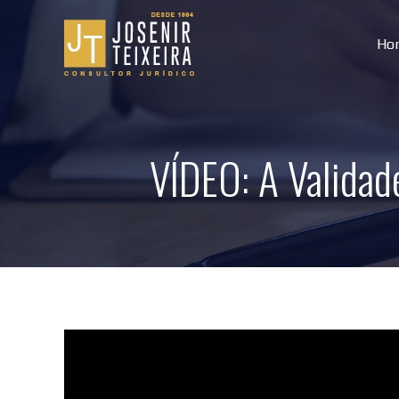
Ho
VÍDEO: A Validad