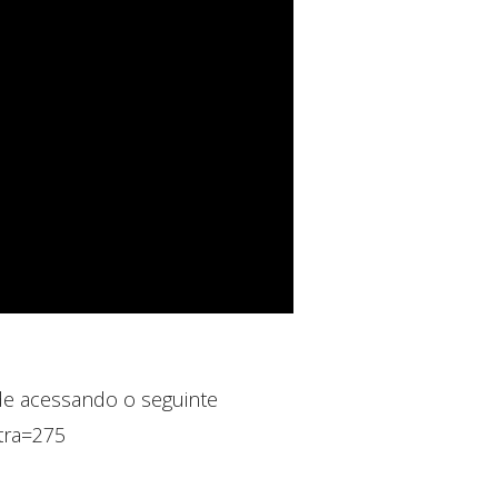
de acessando o seguinte
stra=275