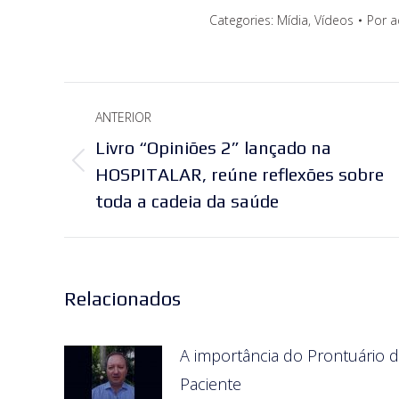
Categories:
Mídia
,
Vídeos
Por
a
Navegação
ANTERIOR
de
Livro “Opiniões 2” lançado na
Post
post:
HOSPITALAR, reúne reflexões sobre
anterior:
toda a cadeia da saúde
Relacionados
A importância do Prontuário 
Paciente