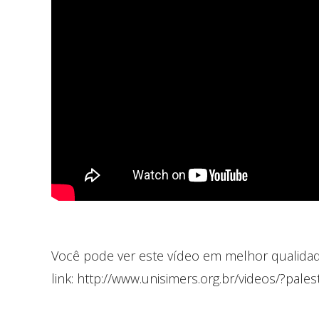
Você pode ver este vídeo em melhor qualida
link: http://www.unisimers.org.br/videos/?pale