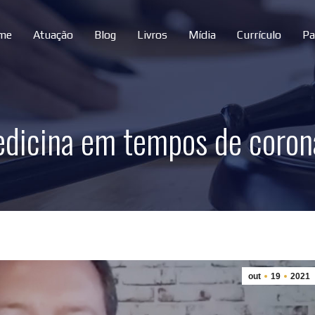
me
Atuação
Blog
Livros
Mídia
Currículo
Pa
medicina em tempos de coro
out
19
2021