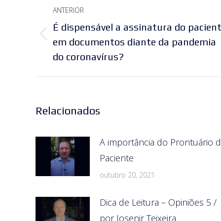
Navegação
ANTERIOR
de
É dispensável a assinatura do pacien
Post
post:
em documentos diante da pandemia
anterior:
do coronavírus?
Relacionados
A importância do Prontuário 
Paciente
outubro 20, 2021
Dica de Leitura – Opiniões 5 /
por Josenir Teixeira