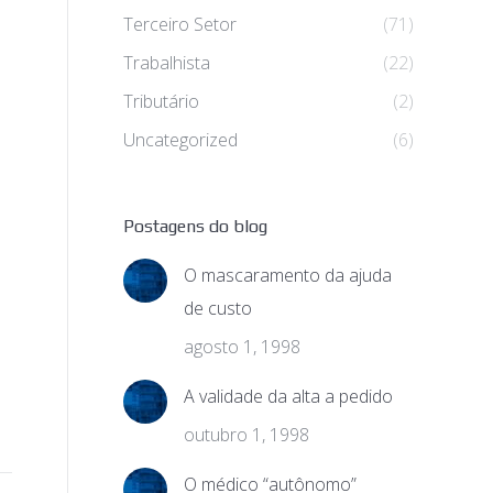
Terceiro Setor
(71)
Trabalhista
(22)
Tributário
(2)
Uncategorized
(6)
Postagens do blog
O mascaramento da ajuda
de custo
agosto 1, 1998
A validade da alta a pedido
outubro 1, 1998
O médico “autônomo”