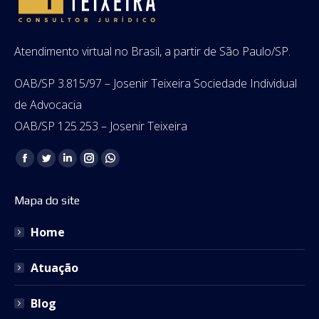
Atendimento virtual no Brasil, a partir de São Paulo/SP.
OAB/SP 3.815/97 – Josenir Teixeira Sociedade Individual
de Advocacia
OAB/SP 125.253 – Josenir Teixeira
Encontre-nos em:
Facebook
Twitter
Linkedin
Instagram
Whatsapp
page
page
page
page
page
Mapa do site
opens
opens
opens
opens
opens
in
in
in
in
in
Home
new
new
new
new
new
window
window
window
window
window
Atuação
Blog