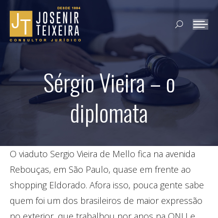
Search:
Sérgio Vieira – o
diplomata
O viaduto Sergio Vieira de Mello fica na avenida
Rebouças, em São Paulo, quase em frente ao
shopping Eldorado. Afora isso, pouca gente sabe
quem foi um dos brasileiros de maior expressão
no exterior, que trabalhou por anos na ONU e