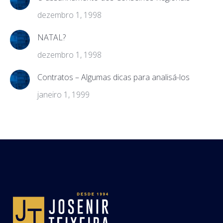
dezembro 1, 1998
NATAL?
dezembro 1, 1998
Contratos – Algumas dicas para analisá-los
janeiro 1, 1999