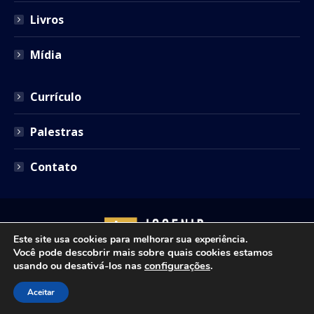
Livros
Mídia
Currículo
Palestras
Contato
Este site usa cookies para melhorar sua experiência.
Você pode descobrir mais sobre quais cookies estamos
usando ou desativá-los nas
configurações
.
Copyright © 2021 - Josenir Teixeira Advocacia. Todos os
Aceitar
direitos reservados. Site desenvolvido por
ID7 Studio
.