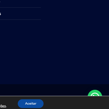
o
s
 Studio
.
Aceitar
ções
.