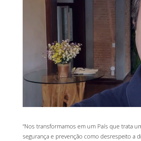
“Nos transformamos em um País que trata um
segurança e prevenção como desrespeito a dir