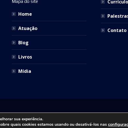
Mapa do site
Currícul
Home
Palestra
Atuação
Contato
Blog
Livros
Mídia
ira Advocacia. Todos os direitos reservados. Site desenvolvido por
ID7
elhorar sua experiência.
sobre quais cookies estamos usando ou desativá-los nas
configura