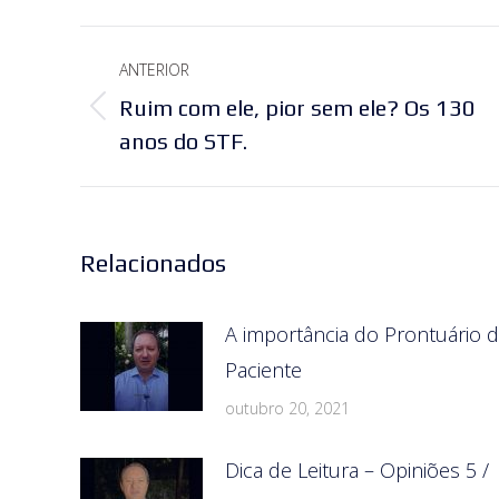
Navegação
ANTERIOR
de
Ruim com ele, pior sem ele? Os 130
Post
post:
anos do STF.
anterior:
Relacionados
A importância do Prontuário 
Paciente
outubro 20, 2021
Dica de Leitura – Opiniões 5 /