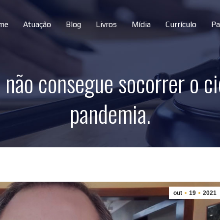
me
Atuação
Blog
Livros
Mídia
Currículo
Pa
o não consegue socorrer o 
pandemia.
out
19
2021