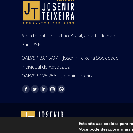
Atendimento virtual no Brasil, a partir de São
Paulo/SP.
OAB/SP 3.815/97 – Josenir Teixeira Sociedade
Individual de Advocacia
OAB/SP 125.253 – Josenir Teixeira
Encontre-nos em:
Facebook
Twitter
Linkedin
Instagram
Whatsapp
page
page
page
page
page
opens
opens
opens
opens
opens
in
in
in
in
in
Copyright © 2021 - Josenir Teixe
new
new
new
new
new
Este site usa cookies para m
Você pode descobrir mais 
window
window
window
window
window