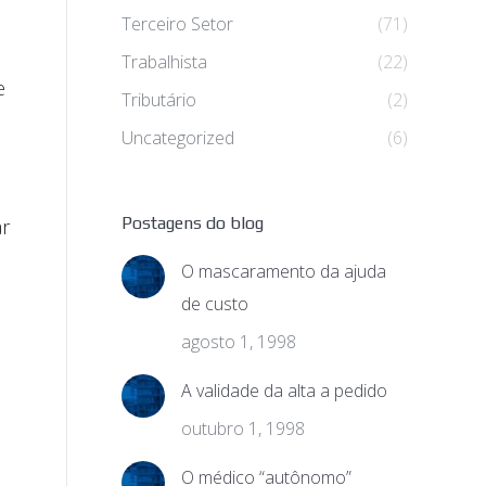
Terceiro Setor
(71)
Trabalhista
(22)
e
Tributário
(2)
Uncategorized
(6)
Postagens do blog
ar
O mascaramento da ajuda
de custo
agosto 1, 1998
A validade da alta a pedido
outubro 1, 1998
O médico “autônomo”