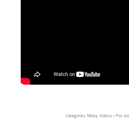
Categories:
Mídia
,
Vídeos
Por
ad