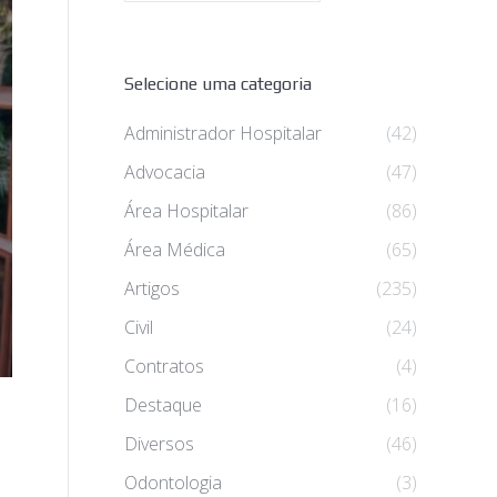
Selecione uma categoria
Administrador Hospitalar
(42)
Advocacia
(47)
Área Hospitalar
(86)
Área Médica
(65)
Artigos
(235)
Civil
(24)
Contratos
(4)
Destaque
(16)
Diversos
(46)
Odontologia
(3)