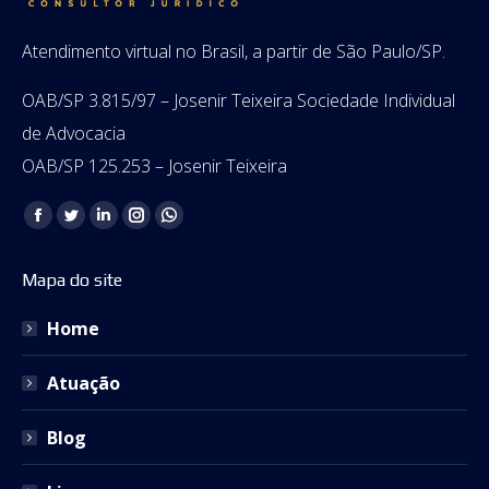
Atendimento virtual no Brasil, a partir de São Paulo/SP.
OAB/SP 3.815/97 – Josenir Teixeira Sociedade Individual
de Advocacia
OAB/SP 125.253 – Josenir Teixeira
Encontre-nos em:
Facebook
Twitter
Linkedin
Instagram
Whatsapp
page
page
page
page
page
Mapa do site
opens
opens
opens
opens
opens
in
in
in
in
in
Home
new
new
new
new
new
window
window
window
window
window
Atuação
Blog