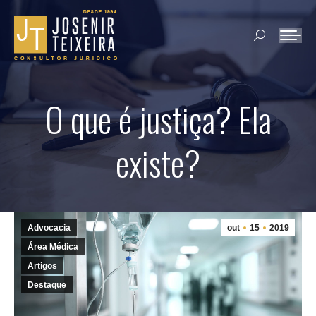
Search:
O que é justiça? Ela
existe?
Advocacia
out
15
2019
Área Médica
Artigos
Destaque