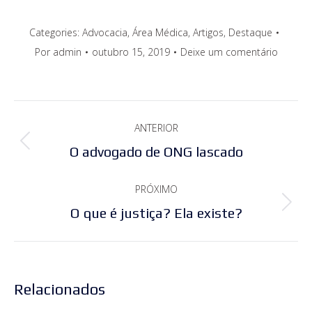
Categories:
Advocacia
,
Área Médica
,
Artigos
,
Destaque
Por
admin
outubro 15, 2019
Deixe um comentário
Navegação
ANTERIOR
de
Post
O advogado de ONG lascado
post:
anterior:
PRÓXIMO
Próximo
O que é justiça? Ela existe?
post:
Relacionados