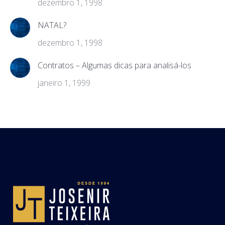
dezembro 1, 1998
NATAL?
dezembro 1, 1998
Contratos – Algumas dicas para analisá-los
janeiro 1, 1999