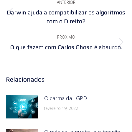
ANTERIOR
de
Darwin ajuda a compatibilizar os algoritmos
Post
post:
com o Direito?
anterior:
PRÓXIMO
Próximo
O que fazem com Carlos Ghosn é absurdo.
post:
Relacionados
O carma da LGPD
fevereiro 19, 2022
O médico, o punhal e o hospital