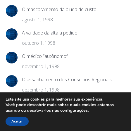
O mascaramento da ajuda de custo
agosto 1, 1998
A validade da alta a pedido
outubro 1, 1998
O médico “autônomo”
novembro 1, 1998
O assanhamento dos Conselhos Regionais
dezembro 1, 1998
Este site usa cookies para melhorar sua experiência.
NATAL?
Você pode descobrir mais sobre quais cookies estamos
usando ou desativá-los nas
configurações
.
dezembro 1, 1998
Aceitar
Contratos – Algumas dicas para analisá-los