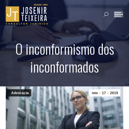
Search:
O inconformismo dos
inconformados
Advocacia
nov
17
2019