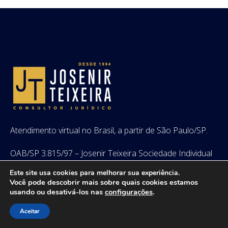
Atendimento virtual no Brasil, a partir de São Paulo/SP.
OAB/SP 3.815/97 – Josenir Teixeira Sociedade Individual
de Advocacia
Este site usa cookies para melhorar sua experiência.
Você pode descobrir mais sobre quais cookies estamos
OAB/SP 125.253 – Josenir Teixeira
usando ou desativá-los nas
configurações
.
Encontre-nos em:
Facebook
Twitter
Linkedin
Instagram
Whatsapp
Aceitar
page
page
page
page
page