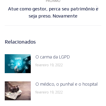
PRÓXIMO
Atue como gestor, perca seu patrimônio e
Próximo
seja preso. Novamente
post:
Relacionados
O carma da LGPD
fevereiro 19, 2022
O médico, o punhal e o hospital
fevereiro 19, 2022