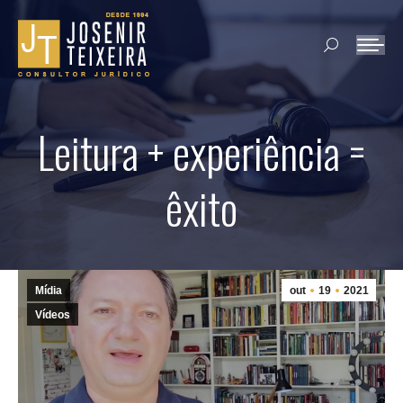
Search:
Leitura + experiência =
êxito
Mídia
out
19
2021
Vídeos