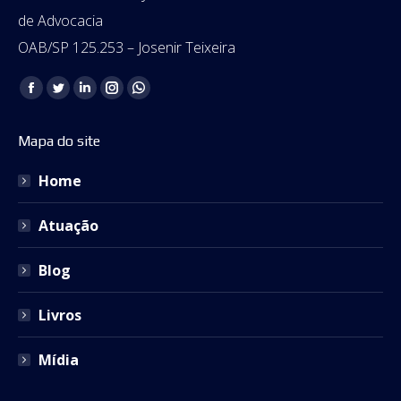
de Advocacia
OAB/SP 125.253 – Josenir Teixeira
Encontre-nos em:
Facebook
Twitter
Linkedin
Instagram
Whatsapp
page
page
page
page
page
Mapa do site
opens
opens
opens
opens
opens
in
in
in
in
in
Home
new
new
new
new
new
window
window
window
window
window
Atuação
Blog
Livros
Mídia