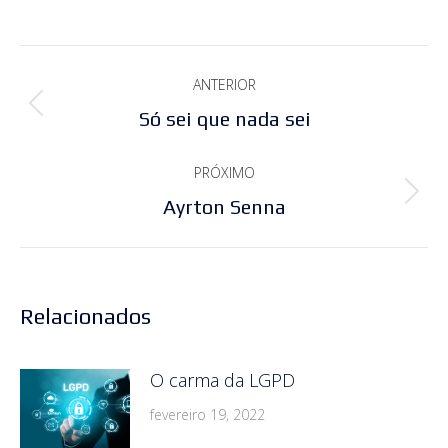
Navegação
ANTERIOR
de
Post
Só sei que nada sei
post:
anterior:
PRÓXIMO
Próximo
Ayrton Senna
post:
Relacionados
O carma da LGPD
fevereiro 19, 2022