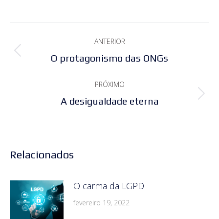
Navegação
ANTERIOR
de
Post
O protagonismo das ONGs
post:
anterior:
PRÓXIMO
Próximo
A desigualdade eterna
post:
Relacionados
O carma da LGPD
fevereiro 19, 2022