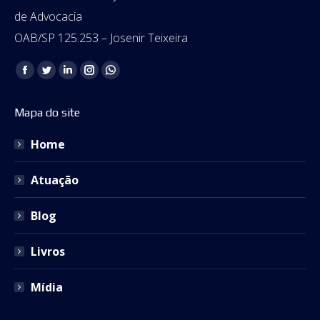
de Advocacia
OAB/SP 125.253 – Josenir Teixeira
Encontre-nos em:
Facebook
Twitter
Linkedin
Instagram
Whatsapp
page
page
page
page
page
Mapa do site
opens
opens
opens
opens
opens
in
in
in
in
in
Home
new
new
new
new
new
window
window
window
window
window
Atuação
Blog
Livros
Mídia