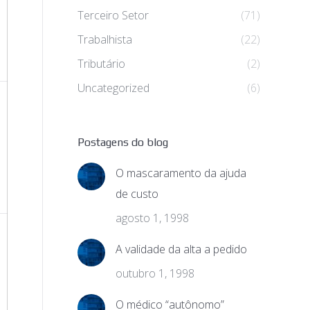
Terceiro Setor
(71)
Trabalhista
(22)
Tributário
(2)
Uncategorized
(6)
Postagens do blog
O mascaramento da ajuda
de custo
agosto 1, 1998
A validade da alta a pedido
outubro 1, 1998
O médico “autônomo”