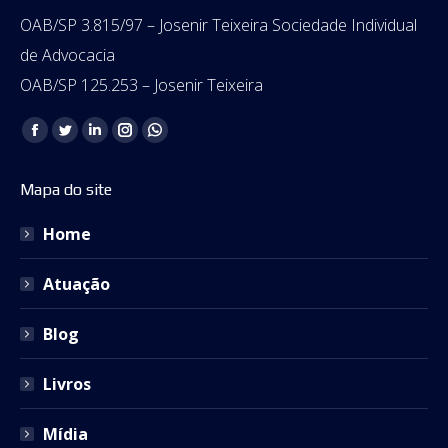
OAB/SP 3.815/97 – Josenir Teixeira Sociedade Individual
de Advocacia
OAB/SP 125.253 – Josenir Teixeira
Encontre-nos em:
Facebook
Twitter
Linkedin
Instagram
Whatsapp
page
page
page
page
page
Mapa do site
opens
opens
opens
opens
opens
in
in
in
in
in
Home
new
new
new
new
new
window
window
window
window
window
Atuação
Blog
Livros
Mídia