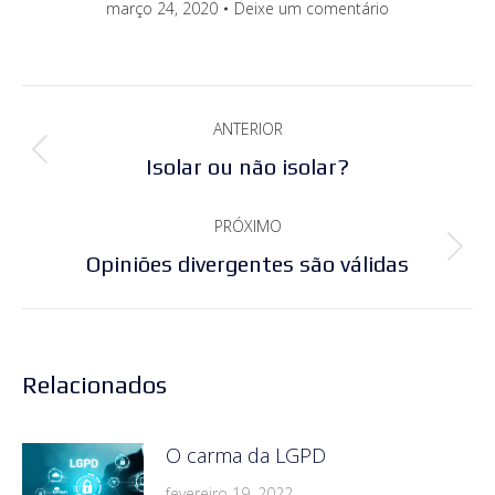
março 24, 2020
Deixe um comentário
Navegação
ANTERIOR
de
Post
Isolar ou não isolar?
post:
anterior:
PRÓXIMO
Próximo
Opiniões divergentes são válidas
post:
Relacionados
O carma da LGPD
fevereiro 19, 2022