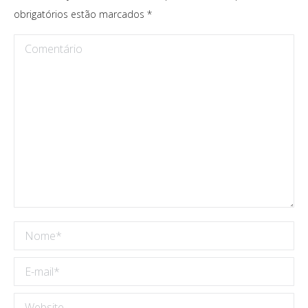
obrigatórios estão marcados
*
Comentário
Nome *
E-mail *
Website