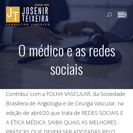
Search:
O médico e as redes
sociais
Contribuí com a FOLHA VASCULAR, da Sociedade
Brasileira de Angiologia e de Cirurgia Vascular, na
edição de abril/20 que trata de REDES SOCIAIS E
A ÉTICA MÉDICA: SAIBA QUAIS AS MELHORES
PRÁTICAS QUE DEVEM SER ADOTADAS PELO