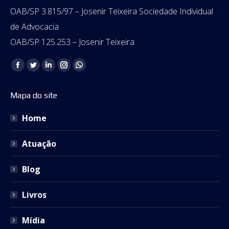
OAB/SP 3.815/97 – Josenir Teixeira Sociedade Individual
de Advocacia
OAB/SP 125.253 – Josenir Teixeira
Encontre-nos em:
Facebook
Twitter
Linkedin
Instagram
Whatsapp
page
page
page
page
page
Mapa do site
opens
opens
opens
opens
opens
in
in
in
in
in
Home
new
new
new
new
new
window
window
window
window
window
Atuação
Blog
Livros
Mídia