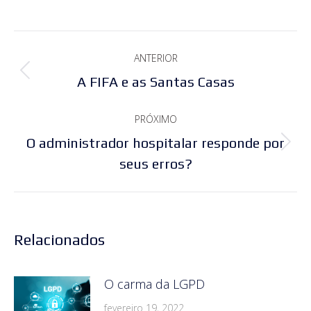
Navegação
ANTERIOR
de
Post
A FIFA e as Santas Casas
post:
anterior:
PRÓXIMO
O administrador hospitalar responde por
Próximo
seus erros?
post:
Relacionados
O carma da LGPD
fevereiro 19, 2022