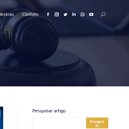
lestras
Contato
Search:
Facebook
Instagram
Twitter
Linkedin
Whatsapp
YouTube
page
page
page
page
page
page
opens
opens
opens
opens
opens
opens
in
in
in
in
in
in
new
new
new
new
new
new
window
window
window
window
window
window
Pesquisar artigo
Pesquis
ar