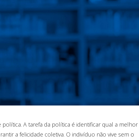
olítica. A tarefa da política é identificar qual a melhor
ntir a felicidade coletiva. O indivíduo não vive sem o