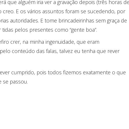
á que alguém iria ver a gravação depois (três horas d
lo creo. E os vários assuntos foram se sucedendo, por
ias autoridades. E tome brincadeirinhas sem graça de
r tidas pelos presentes como “gente boa”.
efiro crer, na minha ingenuidade, que eram
pelo conteúdo das falas, talvez eu tenha que rever
ver cumprido, pois todos fizemos exatamente o que
e se passou.