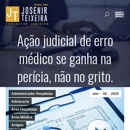
Search:
Ação judicial de erro
médico se ganha na
perícia, não no grito.
Administrador Hospitalar
nov
30
2020
Advocacia
Área Hospitalar
Área Médica
Artigos