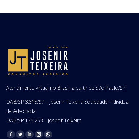
Atendimento virtual no Brasil, a partir de São Paulo/SP.
OAB/SP 3.815/97 – Josenir Teixeira Sociedade Individual
de Advocacia
OAB/SP 125.253 – Josenir Teixeira
Encontre-nos em:
Facebook
Twitter
Linkedin
Instagram
Whatsapp