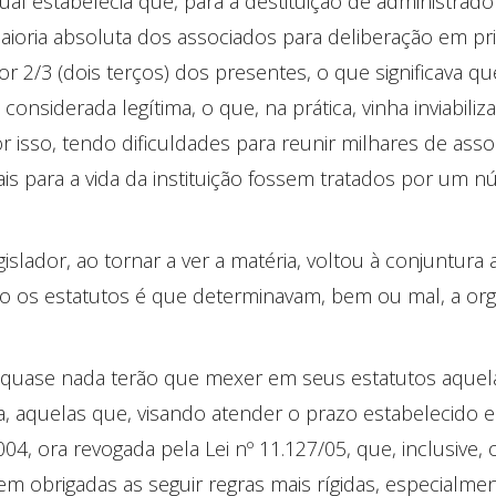
 qual estabelecia que, para a destituição de administrad
maioria absoluta dos associados para deliberação em pr
r 2/3 (dois terços) dos presentes, o que significava
 considerada legítima, o que, na prática, vinha inviabil
r isso, tendo dificuldades para reunir milhares de ass
is para a vida da instituição fossem tratados por um 
slador, ao tornar a ver a matéria, voltou à conjuntura
o os estatutos é que determinavam, bem ou mal, a or
 quase nada terão que mexer em seus estatutos aquel
, aquelas que, visando atender o prazo estabelecido e
004, ora revogada pela Lei nº 11.127/05, que, inclusive,
rem obrigadas as seguir regras mais rígidas, especial