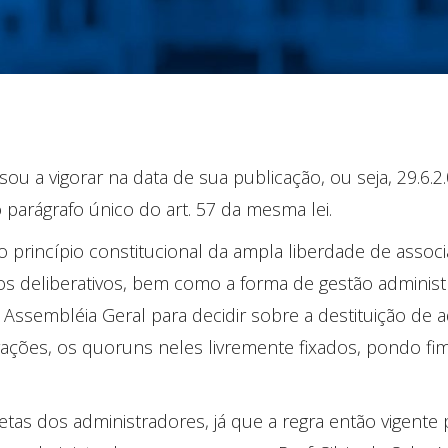
sou a vigorar na data de sua publicação, ou seja, 29.6.2.0
o parágrafo único do art. 57 da mesma lei.
o princípio constitucional da ampla liberdade de asso
s deliberativos, bem como a forma de gestão administr
Assembléia Geral para decidir sobre a destituição de a
erações, os quoruns neles livremente fixados, pondo f
iretas dos administradores, já que a regra então vigente