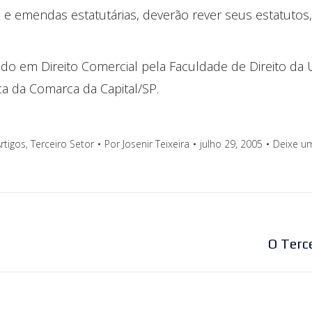
s e emendas estatutárias, deverão rever seus estatut
ado em Direito Comercial pela Faculdade de Direito da U
ca da Comarca da Capital/SP.
rtigos
,
Terceiro Setor
Por
Josenir Teixeira
julho 29, 2005
Deixe u
Próximo
O Terc
post: