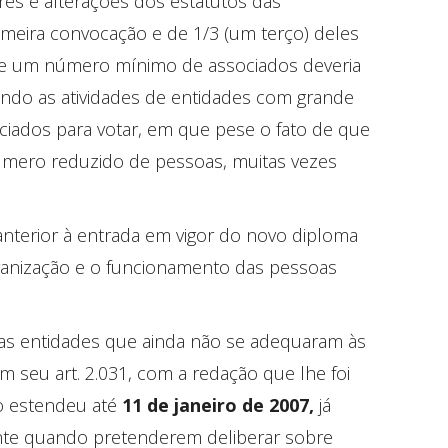
ores e alterações dos estatutos das
imeira convocação e de 1/3 (um terço) deles
 que um número mínimo de associados deveria
izando as atividades de entidades com grande
ociados para votar, em que pese o fato de que
número reduzido de pessoas, muitas vezes
 anterior à entrada em vigor do novo diploma
ganização e o funcionamento das pessoas
as entidades que ainda não se adequaram às
m seu art. 2.031, com a redação que lhe foi
 o estendeu
até
11 de janeiro de 2007,
já
mente quando pretenderem deliberar sobre