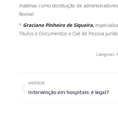
matérias como destituição de administradore
flexível.
*
Graciano Pinheiro de Siqueira,
especializ
Títulos e Documentos e Civil de Pessoa Jurídi
Categories:
A
Navegação
ANTERIOR
de
Post
Intervenção em hospitais: é legal?
post:
anterior: