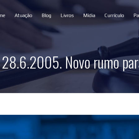
me
Atuação
Blog
Livros
Mídia
Currículo
Pa
de 28.6.2005. Novo rumo par