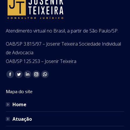
Atendimento virtual no Brasil, a partir de São Paulo/SP.
OAB/SP 3.815/97 – Josenir Teixeira Sociedade Individual
de Advocacia
OAB/SP 125.253 – Josenir Teixeira
Encontre-nos em:
Facebook
Twitter
Linkedin
Instagram
Whatsapp
page
page
page
page
page
Mapa do site
opens
opens
opens
opens
opens
in
in
in
in
in
Home
new
new
new
new
new
window
window
window
window
window
Atuação