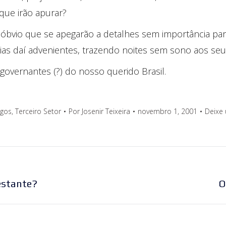
que irão apurar?
r óbvio que se apegarão a detalhes sem importância p
s daí advenientes, trazendo noites sem sono aos seus
 governantes (?) do nosso querido Brasil.
igos
,
Terceiro Setor
Por
Josenir Teixeira
novembro 1, 2001
Deixe
Próximo
gestante?
O
post: