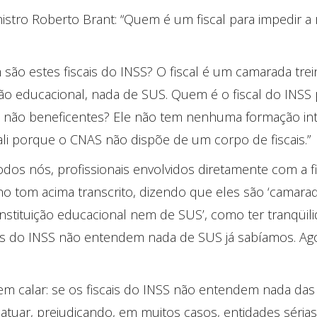
Ministro Roberto Brant: “Quem é um fiscal para impedir a
 são estes fiscais do INSS? O fiscal é um camarada tre
ção educacional, nada de SUS. Quem é o fiscal do INSS 
u não beneficentes? Ele não tem nenhuma formação int
stá ali porque o CNAS não dispõe de um corpo de fiscais.”
odos nós, profissionais envolvidos diretamente com a fi
S, no tom acima transcrito, dizendo que eles são ‘camar
instituição educacional nem de SUS’, como ter tranqüil
ais do INSS não entendem nada de SUS já sabíamos. Ago
em calar: se os fiscais do INSS não entendem nada das 
 atuar, prejudicando, em muitos casos, entidades sérias