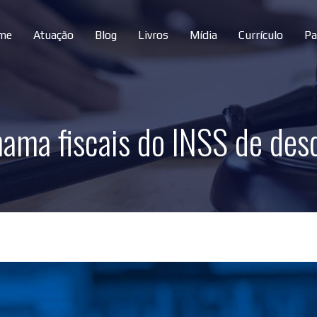
me
Atuação
Blog
Livros
Mídia
Currículo
Pa
hama fiscais do INSS de desq