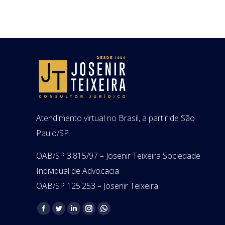
Atendimento virtual no Brasil, a partir de São
Paulo/SP.
OAB/SP 3.815/97 – Josenir Teixeira Sociedade
Individual de Advocacia
OAB/SP 125.253 – Josenir Teixeira
Encontre-nos em:
Facebook
Twitter
Linkedin
Instagram
Whatsapp