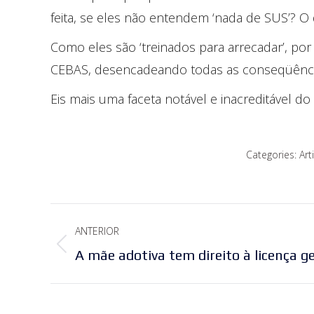
feita, se eles não entendem ‘nada de SUS’? O 
Como eles são ‘treinados para arrecadar’, po
CEBAS, desencadeando todas as conseqüência
Eis mais uma faceta notável e inacreditável do
Categories:
Art
Navegação
ANTERIOR
de
Post
A mãe adotiva tem direito à licença 
post:
anterior: