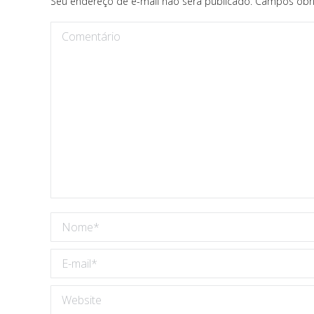
Seu endereço de e-mail não será publicado. Campos obr
Comentário
Nome *
E-mail *
Website