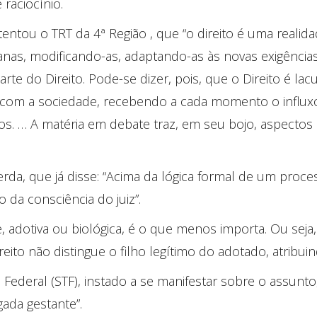
 raciocínio.
ntou o TRT da 4ª Região , que “o direito é uma realid
, modificando-as, adaptando-as às novas exigências 
e do Direito. Pode-se dizer, pois, que o Direito é lac
 com a sociedade, recebendo a cada momento o influxo
os. … A matéria em debate traz, em seu bojo, aspectos 
rda, que já disse: “Acima da lógica formal de um proce
 da consciência do juiz”.
 adotiva ou biológica, é o que menos importa. Ou seja
ito não distingue o filho legítimo do adotado, atribuind
ederal (STF), instado a se manifestar sobre o assunto
gada gestante”.