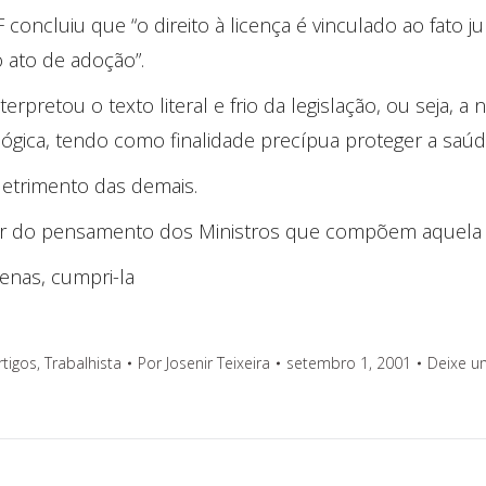
F concluiu que “o direito à licença é vinculado ao fato 
 ato de adoção”.
terpretou o texto literal e frio da legislação, ou seja, 
ológica, tendo como finalidade precípua proteger a sa
detrimento das demais.
ar do pensamento dos Ministros que compõem aquela 
enas, cumpri-la
rtigos
,
Trabalhista
Por
Josenir Teixeira
setembro 1, 2001
Deixe u