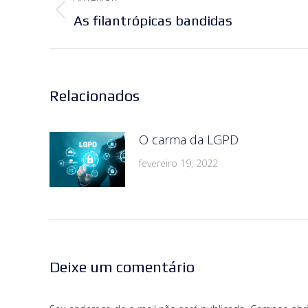
de
Post
As filantrópicas bandidas
post:
anterior:
Relacionados
O carma da LGPD
fevereiro 19, 2022
Deixe um comentário